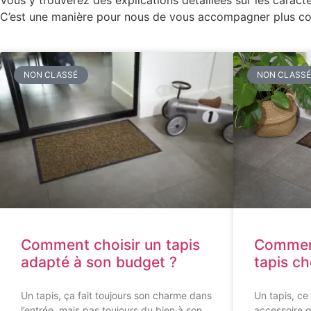
Vous y trouverez des explications détaillées sur les caracté
C’est une manière pour nous de vous accompagner plus con
NON CLASSÉ
NON CLASS
Comment choisir un tapis
Comment
adapté à son budget ?
tapis ch
Un tapis, ça fait toujours son charme dans
Un tapis, ce
l’entrée, mais pas toujours du bien à son
accessoire qu