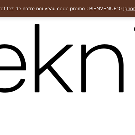
rofitez de notre nouveau code promo : BIENVENUE10
Ignor