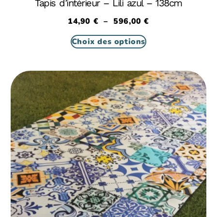
Tapis d’intérieur – Lili azul – 138cm
14,90
€
–
596,00
€
Choix des options