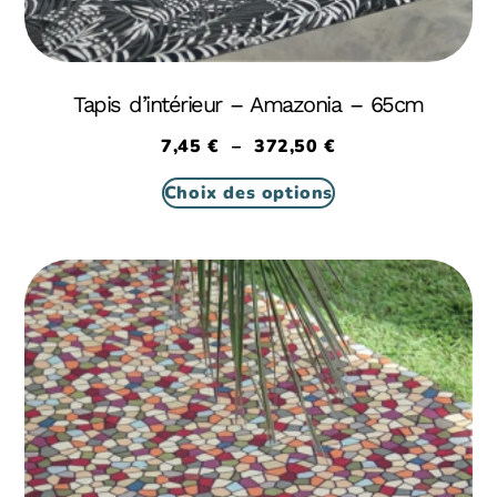
Tapis d’intérieur – Amazonia – 65cm
7,45
€
–
372,50
€
Choix des options