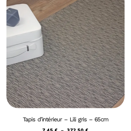
Tapis d’intérieur – Lili gris – 65cm
7,45
€
–
372,50
€