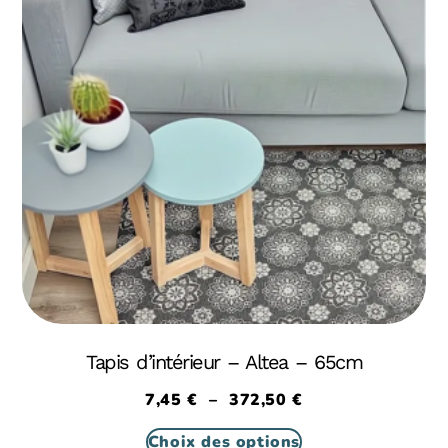
Tapis d’intérieur – Altea – 65cm
7,45
€
–
372,50
€
Choix des options