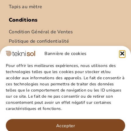
Tapis au mètre
Conditions
Condition Général de Ventes
Politique de confidentialité
Condition Général Utilisation
Bannière de cookies
Mentions légales
Pour offrir les meilleures expériences, nous utilisons des
technologies telles que les cookies pour stocker et/ou
Site
accéder aux informations des appareils. Le fait de consentir à
ces technologies nous permettra de traiter des données
Qui sommes nous ?
telles que le comportement de navigation ou les ID uniques
Guide pratique
sur ce site. Le fait de ne pas consentir ou de retirer son
consentement peut avoir un effet négatif sur certaines
Favoris
caractéristiques et fonctions.
Mon compte
Paillasson – relief palmes – 40x60cm
Panier
Accepter
15,99
€