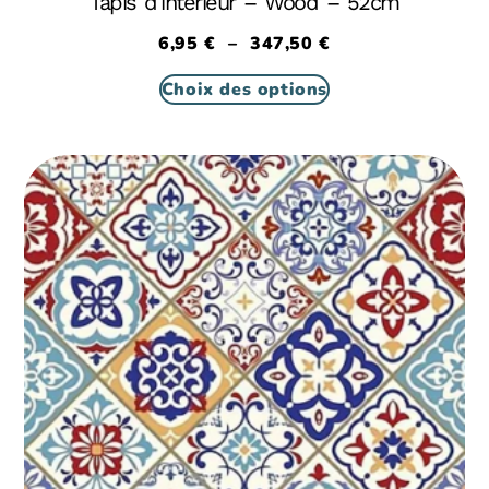
Tapis d’intérieur – Wood – 52cm
6,95
€
–
347,50
€
Choix des options