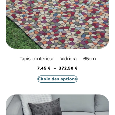
Tapis d’intérieur – Vidriera – 65cm
7,45
€
–
372,50
€
Choix des options