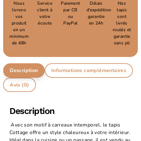
Nous
Service
Paiement
Délais
Nos
livrons
client à
par CB
d’expédition
tapis
vos
votre
ou
garantie
sont
produit
écoute
PayPal
en 24h
livrés
en un
roulés et
minimum
garantie
de 48h
sans pli
Description
Informations complémentaires
Avis (0)
Description
Avec son motif à carreaux intemporel, le tapis
Cottage offre un style chaleureux à votre intérieur.
Idéal dans la cuisine ou un passage, il est vendu au