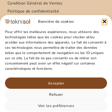
Condition Général de Ventes
Politique de confidentialité
Condition Général Utilisation
Bannière de cookies
Mentions légales
Pour offrir les meilleures expériences, nous utilisons des
technologies telles que les cookies pour stocker et/ou
Site
accéder aux informations des appareils. Le fait de consentir à
ces technologies nous permettra de traiter des données
Qui sommes nous ?
telles que le comportement de navigation ou les ID uniques
Guide pratique
sur ce site. Le fait de ne pas consentir ou de retirer son
consentement peut avoir un effet négatif sur certaines
Favoris
caractéristiques et fonctions.
Mon compte
Panier
Accepter
Refuser
Paiement sécurisé
Rejoignez nous sur les
réseaux !
Voir les préférences