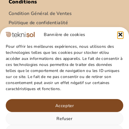
Conditions
Condition Général de Ventes
Politique de confidentialité
Condition Général Utilisation
Bannière de cookies
Mentions légales
Pour offrir les meilleures expériences, nous utilisons des
technologies telles que les cookies pour stocker et/ou
Site
accéder aux informations des appareils. Le fait de consentir à
ces technologies nous permettra de traiter des données
Qui sommes nous ?
telles que le comportement de navigation ou les ID uniques
Guide pratique
sur ce site. Le fait de ne pas consentir ou de retirer son
consentement peut avoir un effet négatif sur certaines
Favoris
caractéristiques et fonctions.
Mon compte
Panier
Accepter
Refuser
Paiement sécurisé
Rejoignez nous sur les
réseaux !