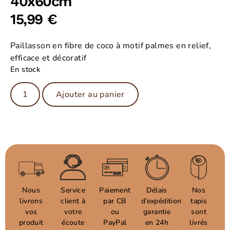
40x60cm
15,99
€
Paillasson en fibre de coco à motif palmes en relief,
efficace et décoratif
En stock
Ajouter au panier
Nous
Service
Paiement
Délais
Nos
livrons
client à
par CB
d’expédition
tapis
vos
votre
ou
garantie
sont
produit
écoute
PayPal
en 24h
livrés