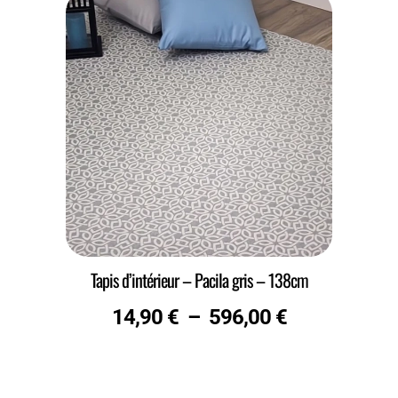
Tapis d’intérieur – Pacila gris – 138cm
14,90
€
–
596,00
€