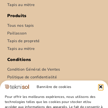
Tapis au mètre
Produits
Tous nos tapis
Paillasson
Tapis de propreté
Tapis au mètre
Conditions
Condition Général de Ventes
Politique de confidentialité
Condition Général Utilisation
Bannière de cookies
Mentions légales
Pour offrir les meilleures expériences, nous utilisons des
technologies telles que les cookies pour stocker et/ou
Site
accéder aux informations des appareils. Le fait de consentir à