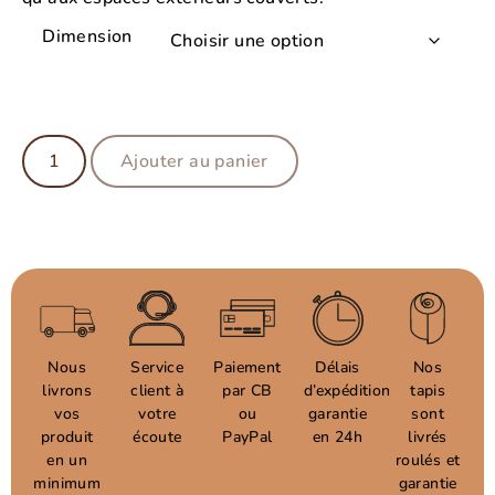
Dimension
Ajouter au panier
Nous
Service
Paiement
Délais
Nos
livrons
client à
par CB
d’expédition
tapis
vos
votre
ou
garantie
sont
produit
écoute
PayPal
en 24h
livrés
en un
roulés et
minimum
garantie