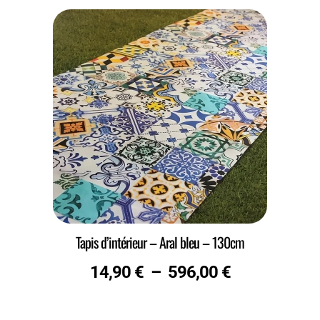
Tapis d’intérieur – Aral bleu – 130cm
14,90
€
–
596,00
€