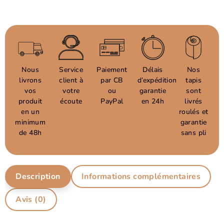
Nous
Service
Paiement
Délais
Nos
livrons
client à
par CB
d’expédition
tapis
vos
votre
ou
garantie
sont
produit
écoute
PayPal
en 24h
livrés
en un
roulés et
minimum
garantie
de 48h
sans pli
Description
Informations complémentaires
Avis (0)