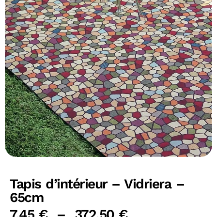
Tapis d’intérieur – Vidriera –
65cm
7,45
€
–
372,50
€