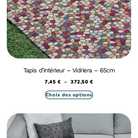
Tapis d’intérieur – Vidriera – 65cm
7,45
€
–
372,50
€
Choix des options