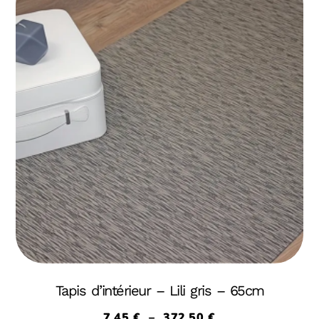
Tapis d’intérieur – Lili gris – 65cm
7,45
€
–
372,50
€