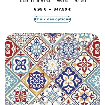
Tapis d’intérieur – Wood – 52cm
6,95
€
–
347,50
€
Choix des options