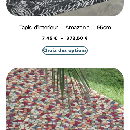
Tapis d’intérieur – Amazonia – 65cm
7,45
€
–
372,50
€
Choix des options