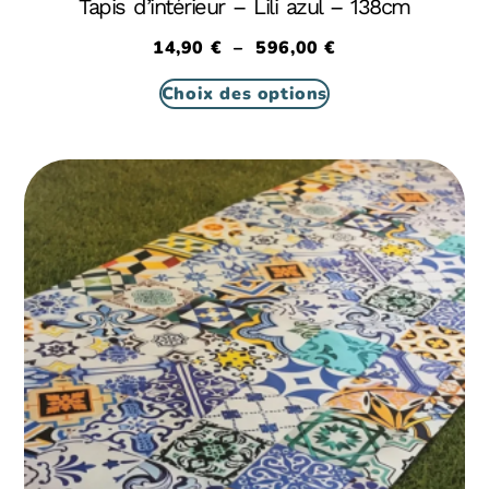
Tapis d’intérieur – Lili azul – 138cm
14,90
€
–
596,00
€
Choix des options