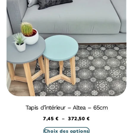
Tapis d’intérieur – Altea – 65cm
7,45
€
–
372,50
€
Choix des options