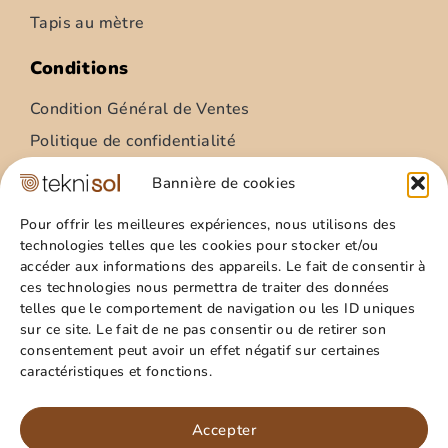
Tapis au mètre
Conditions
Condition Général de Ventes
Politique de confidentialité
Condition Général Utilisation
Bannière de cookies
Mentions légales
Pour offrir les meilleures expériences, nous utilisons des
technologies telles que les cookies pour stocker et/ou
Site
accéder aux informations des appareils. Le fait de consentir à
ces technologies nous permettra de traiter des données
Qui sommes nous ?
telles que le comportement de navigation ou les ID uniques
Guide pratique
sur ce site. Le fait de ne pas consentir ou de retirer son
consentement peut avoir un effet négatif sur certaines
Favoris
caractéristiques et fonctions.
Mon compte
Paillasson – relief palmes – 40x60cm
Panier
Accepter
15,99
€