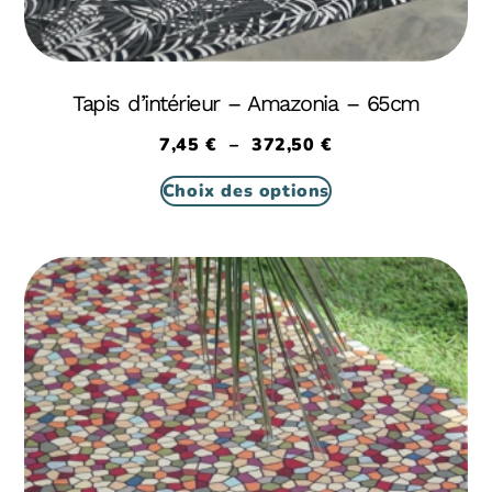
Tapis d’intérieur – Amazonia – 65cm
7,45
€
–
372,50
€
Choix des options