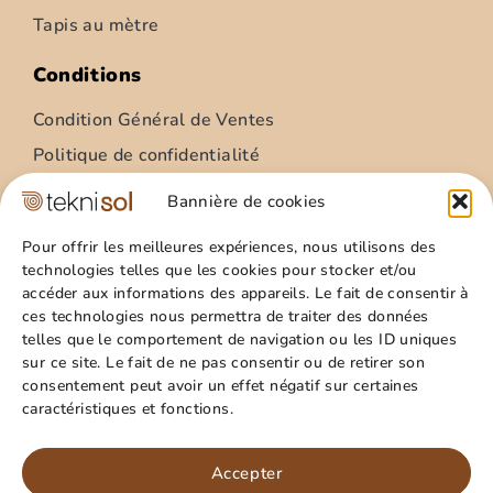
Tapis au mètre
Conditions
Condition Général de Ventes
Politique de confidentialité
Condition Général Utilisation
Bannière de cookies
Mentions légales
Pour offrir les meilleures expériences, nous utilisons des
technologies telles que les cookies pour stocker et/ou
Site
accéder aux informations des appareils. Le fait de consentir à
ces technologies nous permettra de traiter des données
Qui sommes nous ?
telles que le comportement de navigation ou les ID uniques
Guide pratique
sur ce site. Le fait de ne pas consentir ou de retirer son
consentement peut avoir un effet négatif sur certaines
Favoris
caractéristiques et fonctions.
Mon compte
Paillasson – relief palmes – 40x60cm
Panier
Accepter
15,99
€