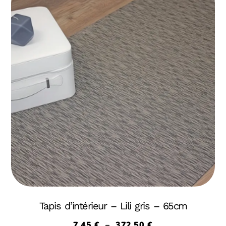
Tapis d’intérieur – Lili gris – 65cm
7,45
€
–
372,50
€