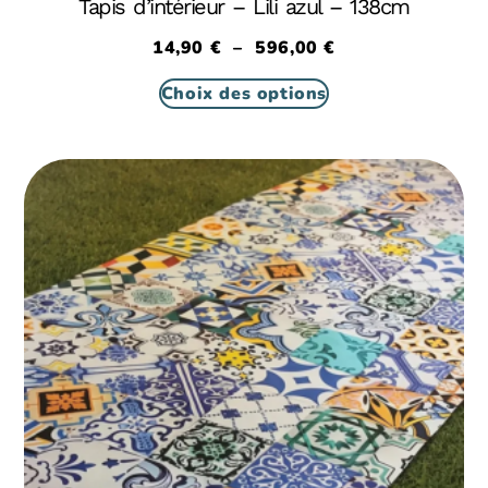
Tapis d’intérieur – Lili azul – 138cm
14,90
€
–
596,00
€
Choix des options