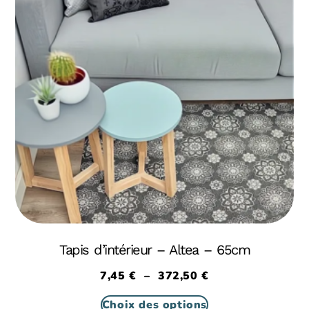
Tapis d’intérieur – Altea – 65cm
7,45
€
–
372,50
€
Choix des options