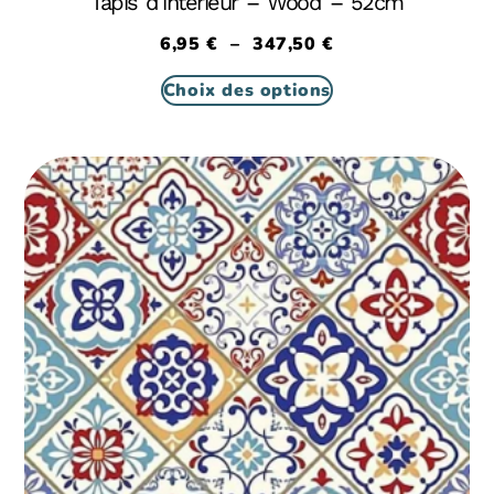
Tapis d’intérieur – Wood – 52cm
6,95
€
–
347,50
€
Choix des options