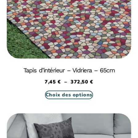
Tapis d’intérieur – Vidriera – 65cm
7,45
€
–
372,50
€
Choix des options