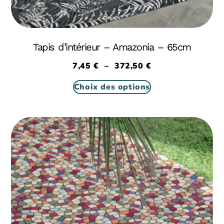
Tapis d’intérieur – Amazonia – 65cm
7,45
€
–
372,50
€
Choix des options