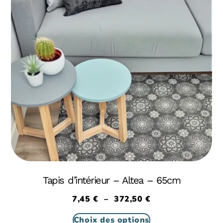
Tapis d’intérieur – Altea – 65cm
7,45
€
–
372,50
€
Choix des options