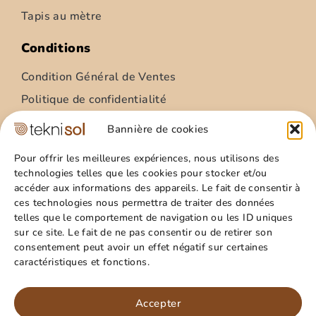
Tapis au mètre
Conditions
Condition Général de Ventes
Politique de confidentialité
Condition Général Utilisation
Bannière de cookies
Mentions légales
Pour offrir les meilleures expériences, nous utilisons des
technologies telles que les cookies pour stocker et/ou
Site
accéder aux informations des appareils. Le fait de consentir à
ces technologies nous permettra de traiter des données
Qui sommes nous ?
telles que le comportement de navigation ou les ID uniques
Guide pratique
sur ce site. Le fait de ne pas consentir ou de retirer son
consentement peut avoir un effet négatif sur certaines
Favoris
caractéristiques et fonctions.
Mon compte
Paillasson – relief palmes – 40x60cm
Panier
Accepter
15,99
€