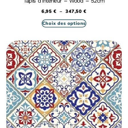
Tapis d’intérieur – Wood – 52cm
6,95
€
–
347,50
€
Choix des options