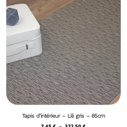
Tapis d’intérieur – Lili gris – 65cm
7,45
€
–
372,50
€