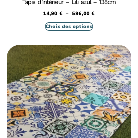
Tapis d’intérieur – Lili azul – 138cm
14,90
€
–
596,00
€
Choix des options