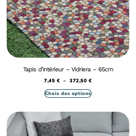
Tapis d’intérieur – Vidriera – 65cm
7,45
€
–
372,50
€
Choix des options