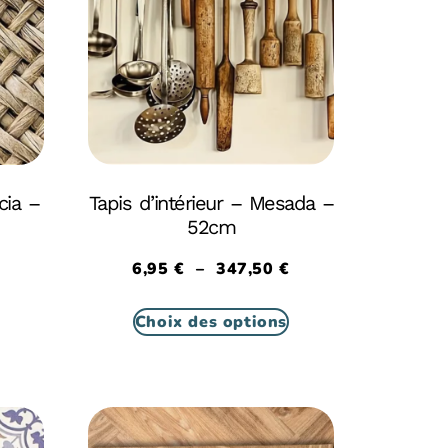
cia –
Tapis d’intérieur – Mesada –
52cm
6,95
€
–
347,50
€
Choix des options