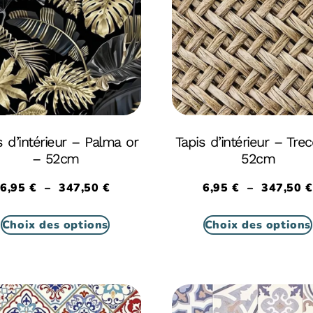
s d’intérieur – Palma or
Tapis d’intérieur – Trec
– 52cm
52cm
6,95
€
–
347,50
€
6,95
€
–
347,50
€
Choix des options
Choix des options