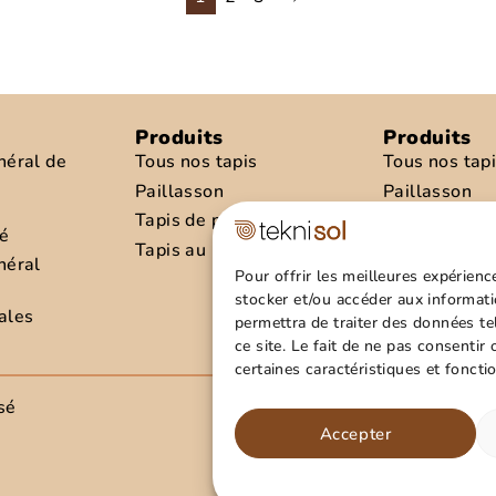
Produits
Produits
néral de
Tous nos tapis
Tous nos tap
Paillasson
Paillasson
Tapis de propreté
Tapis de pro
té
Tapis au mètre
Tapis au mèt
néral
Pour offrir les meilleures expérienc
stocker et/ou accéder aux informati
ales
permettra de traiter des données t
ce site. Le fait de ne pas consentir
certaines caractéristiques et foncti
sé
Rejoigne
Accepter