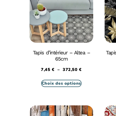
Tapis d’intérieur – Altea –
Tapi
65cm
7,45
€
–
372,50
€
Choix des options