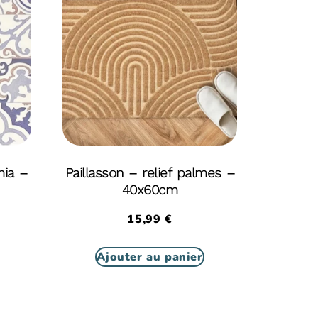
mia –
Paillasson – relief palmes –
40x60cm
15,99
€
Ajouter au panier