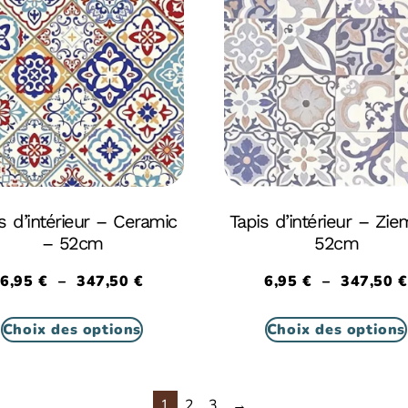
s d’intérieur – Ceramic
Tapis d’intérieur – Zie
– 52cm
52cm
6,95
€
–
347,50
€
6,95
€
–
347,50
€
Choix des options
Choix des options
1
2
3
→