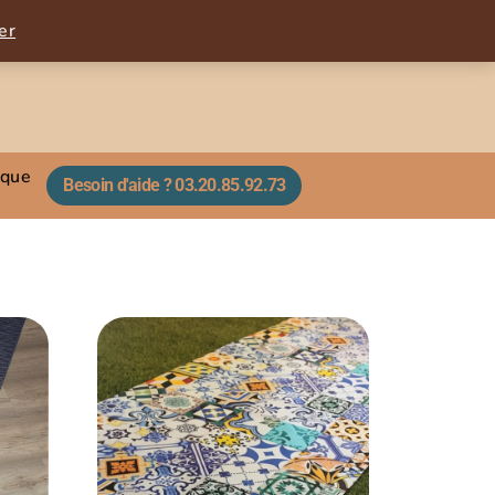
er
ique
Besoin d'aide ? 03.20.85.92.73​