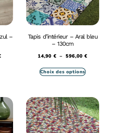
azul –
Tapis d’intérieur – Aral bleu
– 130cm
€
14,90
€
–
596,00
€
Choix des options