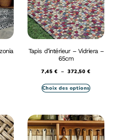
zonia
Tapis d’intérieur – Vidriera –
65cm
7,45
€
–
372,50
€
Choix des options