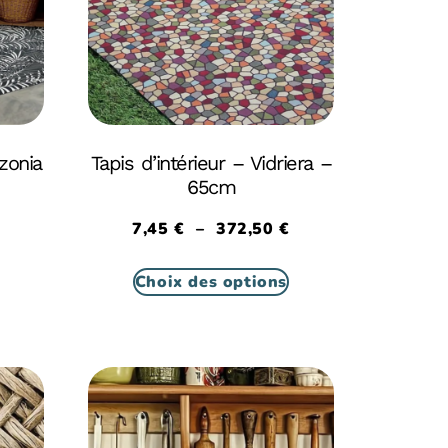
zonia
Tapis d’intérieur – Vidriera –
65cm
7,45
€
–
372,50
€
Choix des options