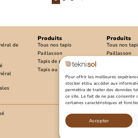
Produits
Produits
néral de
Tous nos tapis
Tous nos tap
Paillasson
Paillasson
Tapis de propreté
Tapis de pro
té
Tapis au mètre
Tapis au mèt
néral
Pour offrir les meilleures expérienc
stocker et/ou accéder aux informati
ales
permettra de traiter des données t
ce site. Le fait de ne pas consentir
certaines caractéristiques et foncti
sé
Rejoigne
Accepter