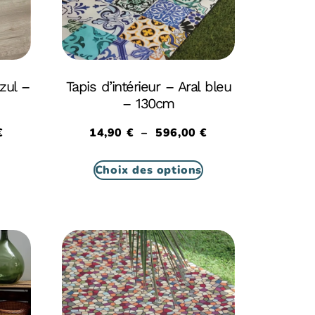
azul –
Tapis d’intérieur – Aral bleu
– 130cm
€
14,90
€
–
596,00
€
Choix des options