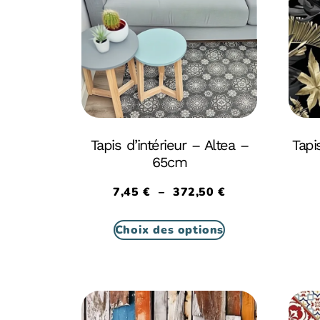
Tapis d’intérieur – Altea –
Tapi
65cm
7,45
€
–
372,50
€
Choix des options