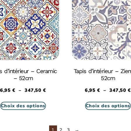
s d’intérieur – Ceramic
Tapis d’intérieur – Zie
– 52cm
52cm
6,95
€
–
347,50
€
6,95
€
–
347,50
€
Choix des options
Choix des options
1
2
3
→