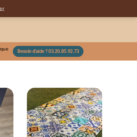
er
ique
Besoin d'aide ? 03.20.85.92.73​