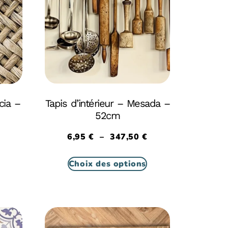
cia –
Tapis d’intérieur – Mesada –
52cm
6,95
€
–
347,50
€
Choix des options