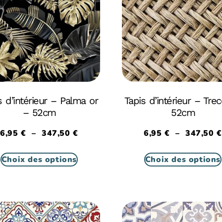
s d’intérieur – Palma or
Tapis d’intérieur – Trec
– 52cm
52cm
6,95
€
–
347,50
€
6,95
€
–
347,50
€
Choix des options
Choix des options