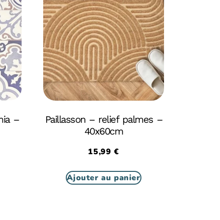
mia –
Paillasson – relief palmes –
40x60cm
15,99
€
Ajouter au panier