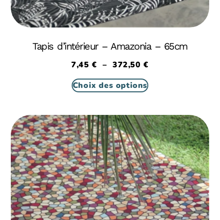
Tapis d’intérieur – Amazonia – 65cm
7,45
€
–
372,50
€
Choix des options