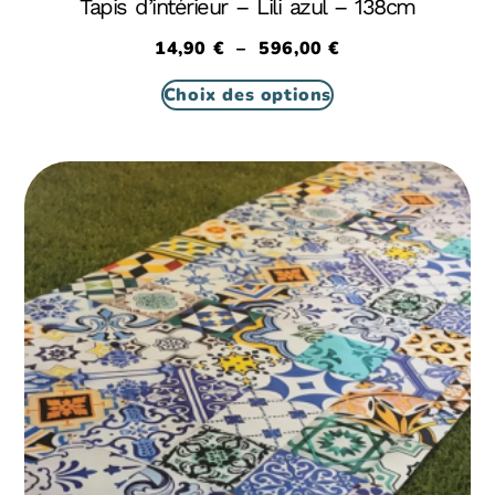
Tapis d’intérieur – Lili azul – 138cm
14,90
€
–
596,00
€
Choix des options