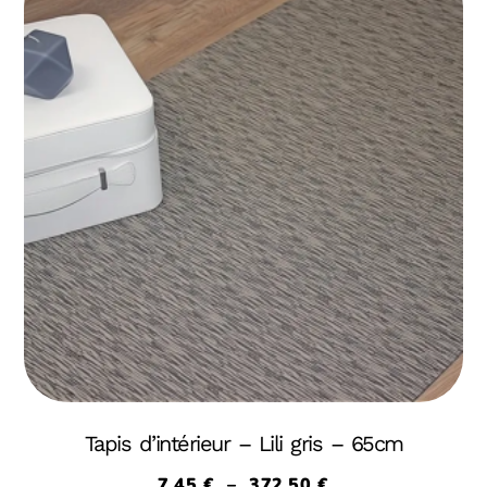
Tapis d’intérieur – Lili gris – 65cm
7,45
€
–
372,50
€