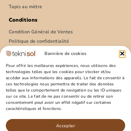
Tapis au mètre
Conditions
Condition Général de Ventes
Politique de confidentialité
Condition Général Utilisation
Bannière de cookies
Mentions légales
Pour offrir les meilleures expériences, nous utilisons des
technologies telles que les cookies pour stocker et/ou
Site
accéder aux informations des appareils. Le fait de consentir à
ces technologies nous permettra de traiter des données
Qui sommes nous ?
telles que le comportement de navigation ou les ID uniques
Guide pratique
sur ce site. Le fait de ne pas consentir ou de retirer son
consentement peut avoir un effet négatif sur certaines
Favoris
caractéristiques et fonctions.
Mon compte
Paillasson – relief palmes – 40x60cm
Panier
Accepter
15,99
€