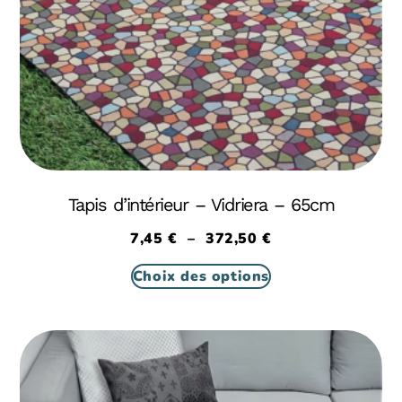
Tapis d’intérieur – Vidriera – 65cm
7,45
€
–
372,50
€
Choix des options