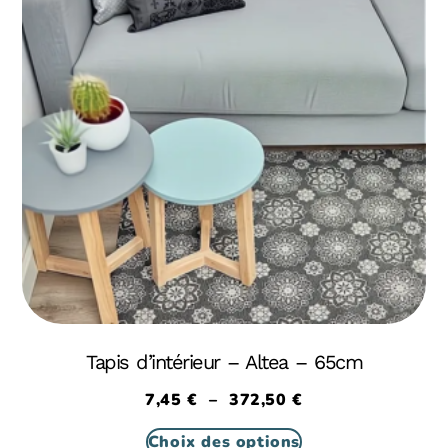
Tapis d’intérieur – Altea – 65cm
7,45
€
–
372,50
€
Choix des options