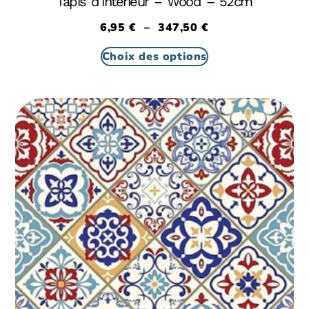
Tapis d’intérieur – Wood – 52cm
6,95
€
–
347,50
€
Choix des options