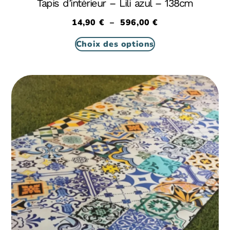
Tapis d’intérieur – Lili azul – 138cm
14,90
€
–
596,00
€
Choix des options