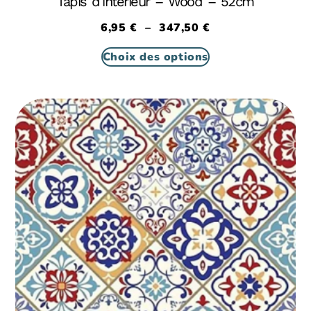
Tapis d’intérieur – Wood – 52cm
6,95
€
–
347,50
€
Choix des options