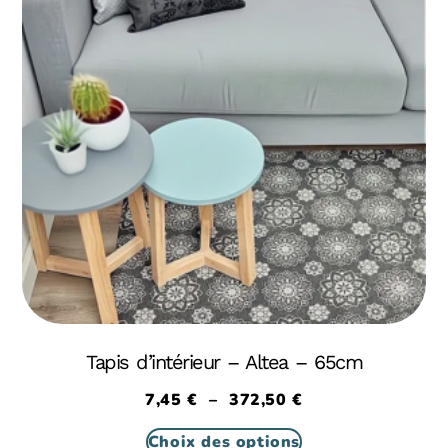
Tapis d’intérieur – Altea – 65cm
7,45
€
–
372,50
€
Choix des options