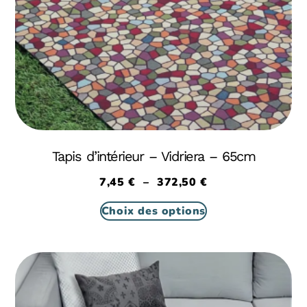
Tapis d’intérieur – Vidriera – 65cm
7,45
€
–
372,50
€
Choix des options