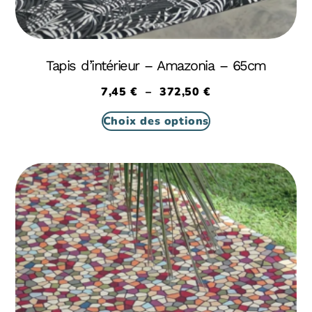
Tapis d’intérieur – Amazonia – 65cm
7,45
€
–
372,50
€
Choix des options