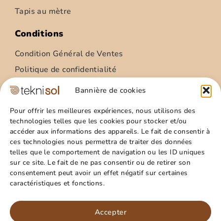
Tapis au mètre
Conditions
Condition Général de Ventes
Politique de confidentialité
Condition Général Utilisation
Bannière de cookies
Mentions légales
Pour offrir les meilleures expériences, nous utilisons des
technologies telles que les cookies pour stocker et/ou
Site
accéder aux informations des appareils. Le fait de consentir à
ces technologies nous permettra de traiter des données
Qui sommes nous ?
telles que le comportement de navigation ou les ID uniques
Guide pratique
sur ce site. Le fait de ne pas consentir ou de retirer son
consentement peut avoir un effet négatif sur certaines
Favoris
caractéristiques et fonctions.
Mon compte
Paillasson – relief palmes – 40x60cm
Panier
Accepter
15,99
€