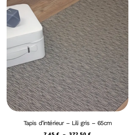
Tapis d’intérieur – Lili gris – 65cm
7,45
€
–
372,50
€