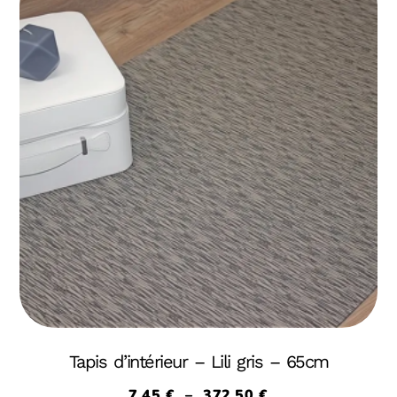
Tapis d’intérieur – Lili gris – 65cm
7,45
€
–
372,50
€