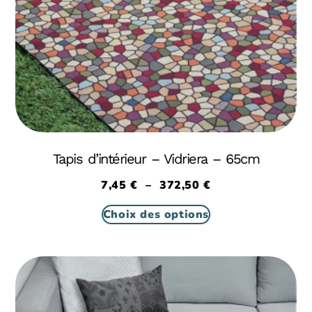
Tapis d’intérieur – Vidriera – 65cm
7,45
€
–
372,50
€
Choix des options