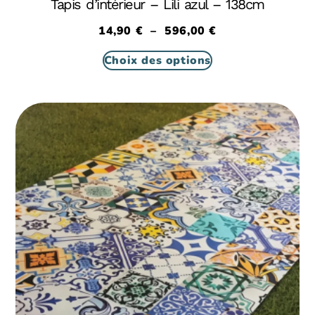
Tapis d’intérieur – Lili azul – 138cm
14,90
€
–
596,00
€
Choix des options