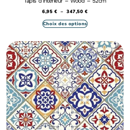
Tapis d’intérieur – Wood – 52cm
6,95
€
–
347,50
€
Choix des options