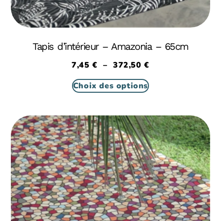
Tapis d’intérieur – Amazonia – 65cm
7,45
€
–
372,50
€
Choix des options