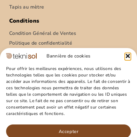
Tapis au mètre
Conditions
Condition Général de Ventes
Politique de confidentialité
Condition Général Utilisation
Bannière de cookies
Mentions légales
Pour offrir les meilleures expériences, nous utilisons des
technologies telles que les cookies pour stocker et/ou
Site
accéder aux informations des appareils. Le fait de consentir à
ces technologies nous permettra de traiter des données
Qui sommes nous ?
telles que le comportement de navigation ou les ID uniques
Guide pratique
sur ce site. Le fait de ne pas consentir ou de retirer son
consentement peut avoir un effet négatif sur certaines
Favoris
caractéristiques et fonctions.
Mon compte
Paillasson – relief palmes – 40x60cm
Panier
Accepter
15,99
€