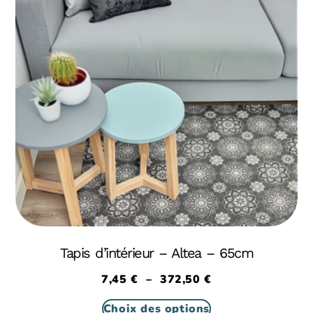
Tapis d’intérieur – Altea – 65cm
7,45
€
–
372,50
€
Choix des options