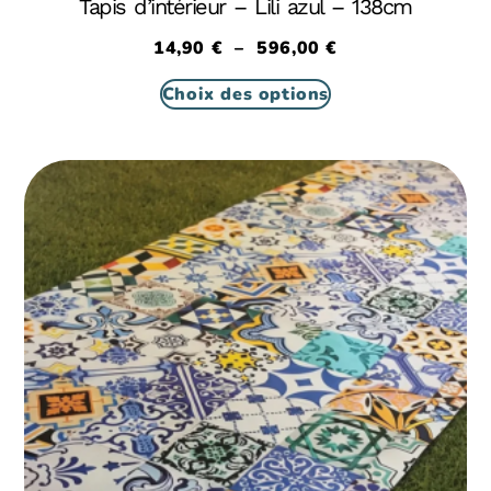
Tapis d’intérieur – Lili azul – 138cm
14,90
€
–
596,00
€
Choix des options