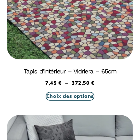
Tapis d’intérieur – Vidriera – 65cm
7,45
€
–
372,50
€
Choix des options