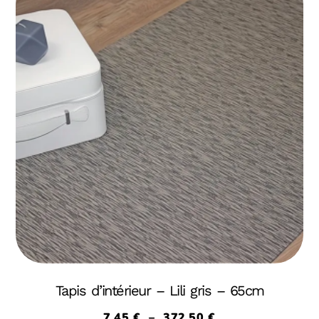
Tapis d’intérieur – Lili gris – 65cm
7,45
€
–
372,50
€