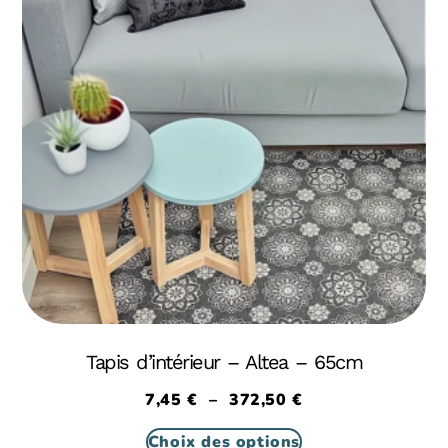
Tapis d’intérieur – Altea – 65cm
7,45
€
–
372,50
€
Choix des options