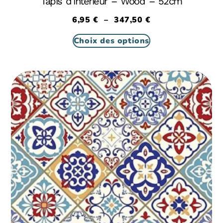
Tapis d’intérieur – Wood – 52cm
6,95
€
–
347,50
€
Choix des options