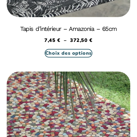
Tapis d’intérieur – Amazonia – 65cm
7,45
€
–
372,50
€
Choix des options