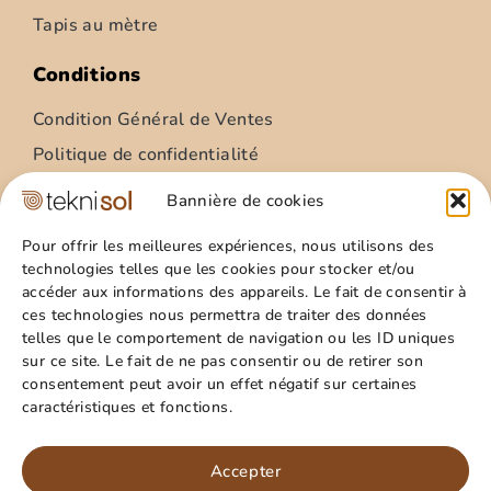
Tapis au mètre
Conditions
Condition Général de Ventes
Politique de confidentialité
Condition Général Utilisation
Bannière de cookies
Mentions légales
Pour offrir les meilleures expériences, nous utilisons des
technologies telles que les cookies pour stocker et/ou
Site
accéder aux informations des appareils. Le fait de consentir à
ces technologies nous permettra de traiter des données
Qui sommes nous ?
telles que le comportement de navigation ou les ID uniques
Guide pratique
sur ce site. Le fait de ne pas consentir ou de retirer son
consentement peut avoir un effet négatif sur certaines
Favoris
caractéristiques et fonctions.
Mon compte
Paillasson – relief palmes – 40x60cm
Panier
Accepter
15,99
€