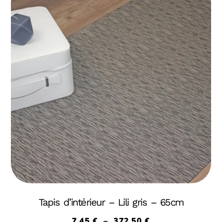
Tapis d’intérieur – Lili gris – 65cm
7,45
€
–
372,50
€