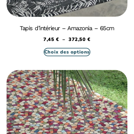
Tapis d’intérieur – Amazonia – 65cm
7,45
€
–
372,50
€
Choix des options