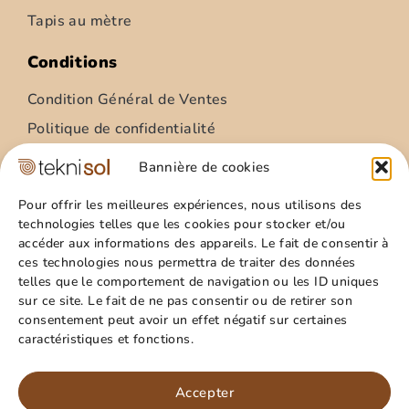
Tapis au mètre
Conditions
Condition Général de Ventes
Politique de confidentialité
Condition Général Utilisation
Bannière de cookies
Mentions légales
Pour offrir les meilleures expériences, nous utilisons des
technologies telles que les cookies pour stocker et/ou
Site
accéder aux informations des appareils. Le fait de consentir à
ces technologies nous permettra de traiter des données
Qui sommes nous ?
telles que le comportement de navigation ou les ID uniques
Guide pratique
sur ce site. Le fait de ne pas consentir ou de retirer son
consentement peut avoir un effet négatif sur certaines
Favoris
caractéristiques et fonctions.
Mon compte
Paillasson – relief palmes – 40x60cm
Panier
Accepter
15,99
€