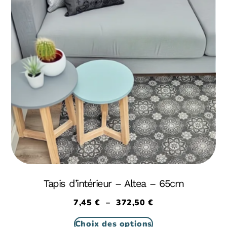
Tapis d’intérieur – Altea – 65cm
7,45
€
–
372,50
€
Choix des options