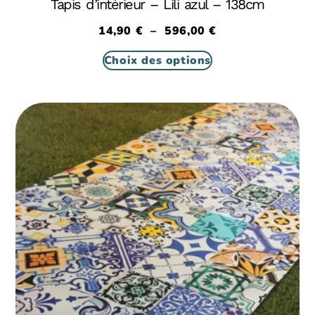
Tapis d’intérieur – Lili azul – 138cm
14,90
€
–
596,00
€
Choix des options