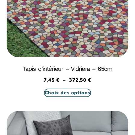
Tapis d’intérieur – Vidriera – 65cm
7,45
€
–
372,50
€
Choix des options