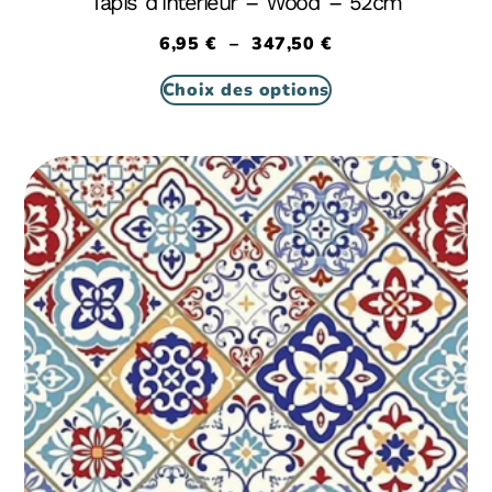
Tapis d’intérieur – Wood – 52cm
6,95
€
–
347,50
€
Choix des options