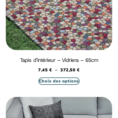
Tapis d’intérieur – Vidriera – 65cm
7,45
€
–
372,50
€
Choix des options