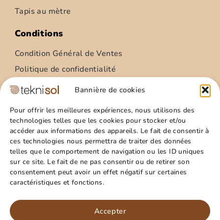
Tapis au mètre
Conditions
Condition Général de Ventes
Politique de confidentialité
Condition Général Utilisation
Bannière de cookies
Mentions légales
Pour offrir les meilleures expériences, nous utilisons des
technologies telles que les cookies pour stocker et/ou
Site
accéder aux informations des appareils. Le fait de consentir à
ces technologies nous permettra de traiter des données
Qui sommes nous ?
telles que le comportement de navigation ou les ID uniques
Guide pratique
sur ce site. Le fait de ne pas consentir ou de retirer son
consentement peut avoir un effet négatif sur certaines
Favoris
caractéristiques et fonctions.
Mon compte
Paillasson – relief palmes – 40x60cm
Panier
Accepter
15,99
€