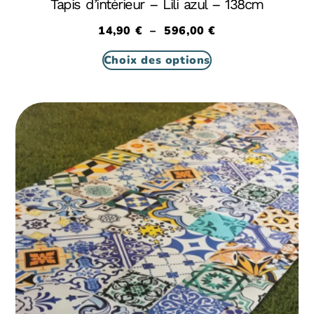
Tapis d’intérieur – Lili azul – 138cm
14,90
€
–
596,00
€
Choix des options