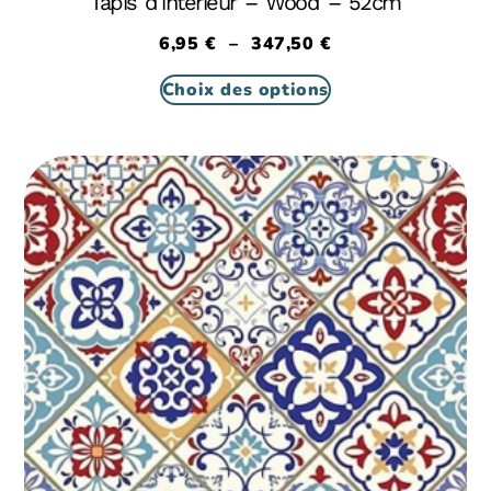
Tapis d’intérieur – Wood – 52cm
6,95
€
–
347,50
€
Choix des options