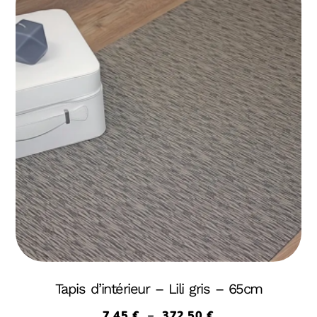
Tapis d’intérieur – Lili gris – 65cm
7,45
€
–
372,50
€