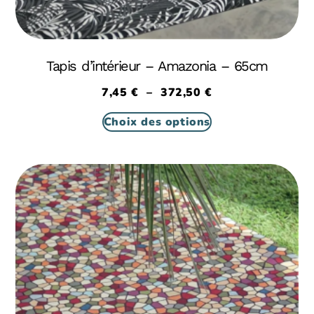
Tapis d’intérieur – Amazonia – 65cm
7,45
€
–
372,50
€
Choix des options