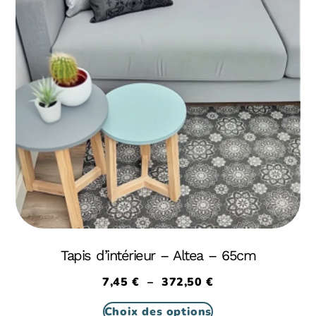
Tapis d’intérieur – Altea – 65cm
7,45
€
–
372,50
€
Choix des options