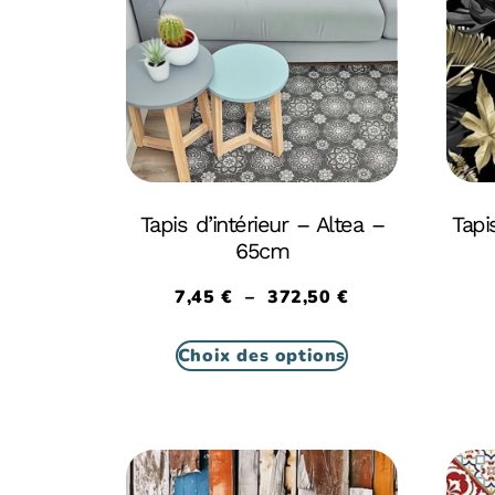
Tapis d’intérieur – Altea –
Tapi
65cm
7,45
€
–
372,50
€
Choix des options