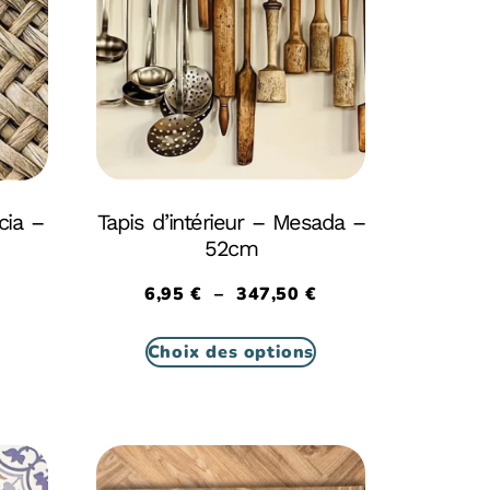
cia –
Tapis d’intérieur – Mesada –
52cm
6,95
€
–
347,50
€
Choix des options