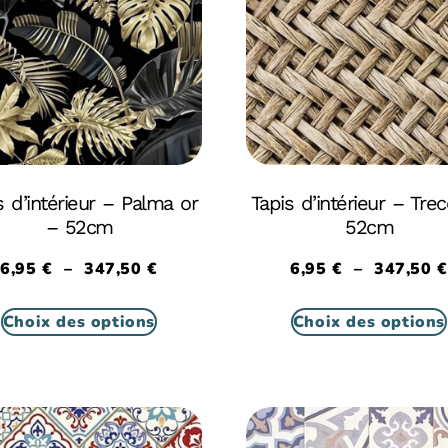
s d’intérieur – Palma or
Tapis d’intérieur – Trec
– 52cm
52cm
6,95
€
–
347,50
€
6,95
€
–
347,50
€
Choix des options
Choix des options