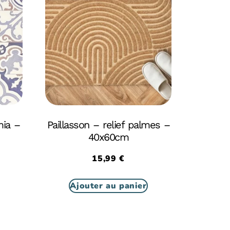
mia –
Paillasson – relief palmes –
40x60cm
15,99
€
Ajouter au panier