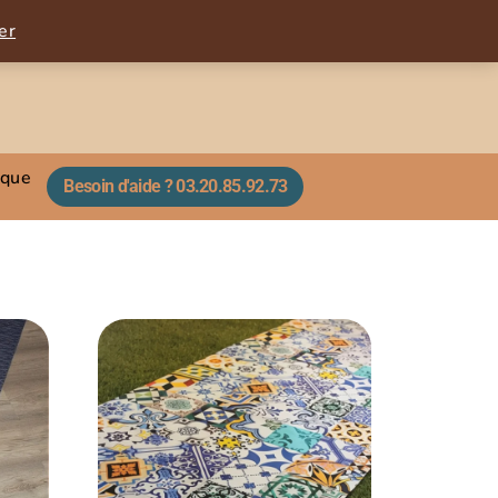
er
ique
Besoin d'aide ? 03.20.85.92.73​