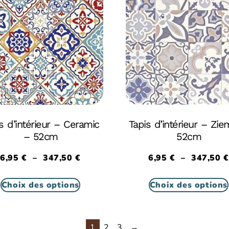
s d’intérieur – Ceramic
Tapis d’intérieur – Zie
– 52cm
52cm
6,95
€
–
347,50
€
6,95
€
–
347,50
€
Choix des options
Choix des options
1
2
3
→