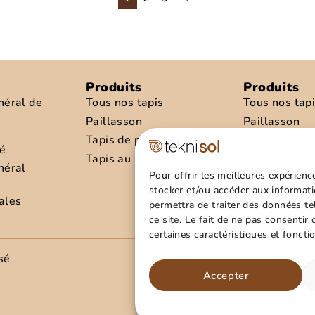
Produits
Produits
néral de
Tous nos tapis
Tous nos tap
Paillasson
Paillasson
Tapis de propreté
Tapis de pro
té
Tapis au mètre
Tapis au mèt
néral
Pour offrir les meilleures expérienc
stocker et/ou accéder aux informati
ales
permettra de traiter des données t
ce site. Le fait de ne pas consentir
certaines caractéristiques et foncti
sé
Rejoigne
Accepter