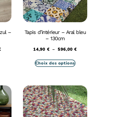
azul –
Tapis d’intérieur – Aral bleu
– 130cm
€
14,90
€
–
596,00
€
Choix des options