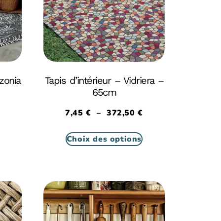
zonia
Tapis d’intérieur – Vidriera –
65cm
7,45
€
–
372,50
€
Choix des options