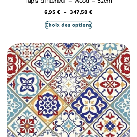
Tapis d’intérieur – Wood – 52cm
6,95
€
–
347,50
€
Choix des options