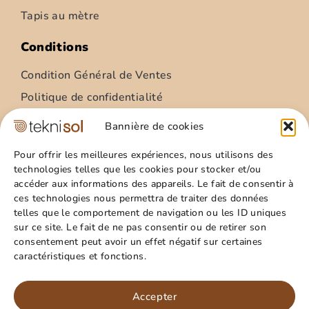
Tapis au mètre
Conditions
Condition Général de Ventes
Politique de confidentialité
Condition Général Utilisation
Bannière de cookies
Mentions légales
Pour offrir les meilleures expériences, nous utilisons des
technologies telles que les cookies pour stocker et/ou
Site
accéder aux informations des appareils. Le fait de consentir à
ces technologies nous permettra de traiter des données
Qui sommes nous ?
telles que le comportement de navigation ou les ID uniques
Guide pratique
sur ce site. Le fait de ne pas consentir ou de retirer son
consentement peut avoir un effet négatif sur certaines
Favoris
caractéristiques et fonctions.
Mon compte
Paillasson – relief palmes – 40x60cm
Panier
Accepter
15,99
€