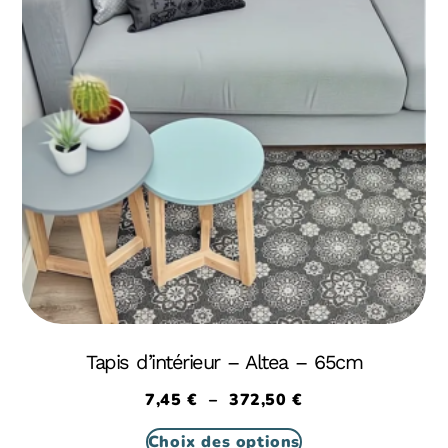
Tapis d’intérieur – Altea – 65cm
7,45
€
–
372,50
€
Choix des options