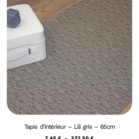
Tapis d’intérieur – Lili gris – 65cm
7,45
€
–
372,50
€