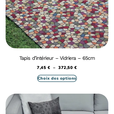
Tapis d’intérieur – Vidriera – 65cm
7,45
€
–
372,50
€
Choix des options