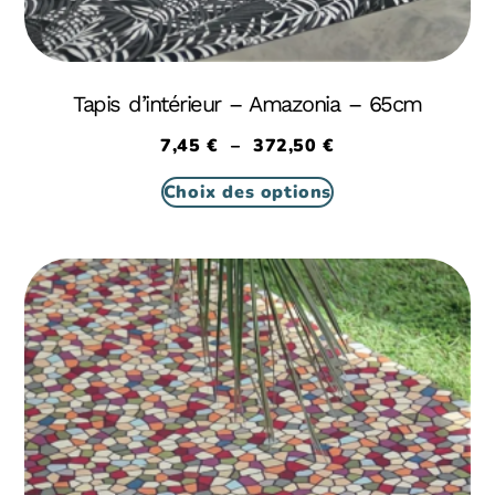
Tapis d’intérieur – Amazonia – 65cm
7,45
€
–
372,50
€
Choix des options