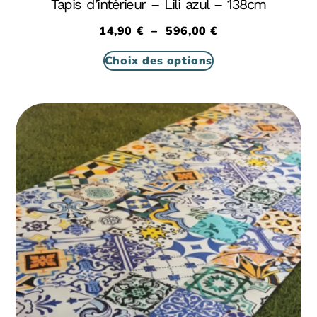
Tapis d’intérieur – Lili azul – 138cm
14,90
€
–
596,00
€
Choix des options