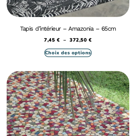
Tapis d’intérieur – Amazonia – 65cm
7,45
€
–
372,50
€
Choix des options