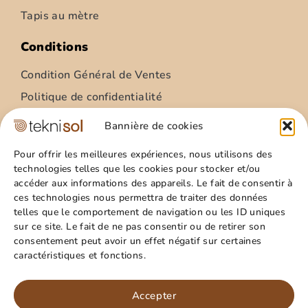
Tapis au mètre
Conditions
Condition Général de Ventes
Politique de confidentialité
Condition Général Utilisation
Bannière de cookies
Mentions légales
Pour offrir les meilleures expériences, nous utilisons des
technologies telles que les cookies pour stocker et/ou
Site
accéder aux informations des appareils. Le fait de consentir à
ces technologies nous permettra de traiter des données
Qui sommes nous ?
telles que le comportement de navigation ou les ID uniques
Guide pratique
sur ce site. Le fait de ne pas consentir ou de retirer son
consentement peut avoir un effet négatif sur certaines
Favoris
caractéristiques et fonctions.
Mon compte
Paillasson – relief palmes – 40x60cm
Panier
Accepter
15,99
€