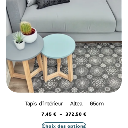
Tapis d’intérieur – Altea – 65cm
7,45
€
–
372,50
€
Choix des options