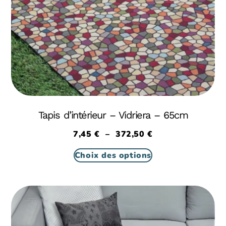
Tapis d’intérieur – Vidriera – 65cm
7,45
€
–
372,50
€
Choix des options