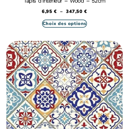
Tapis d’intérieur – Wood – 52cm
6,95
€
–
347,50
€
Choix des options