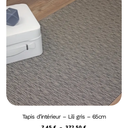
Tapis d’intérieur – Lili gris – 65cm
7,45
€
–
372,50
€