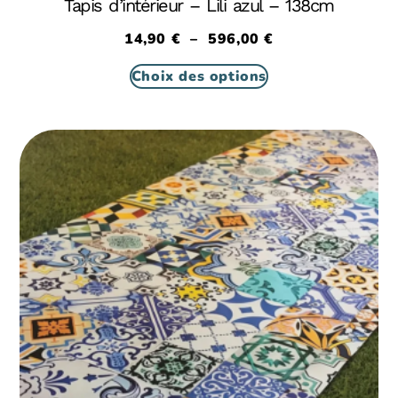
Tapis d’intérieur – Lili azul – 138cm
14,90
€
–
596,00
€
Choix des options