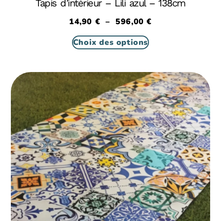
Tapis d’intérieur – Lili azul – 138cm
14,90
€
–
596,00
€
Choix des options