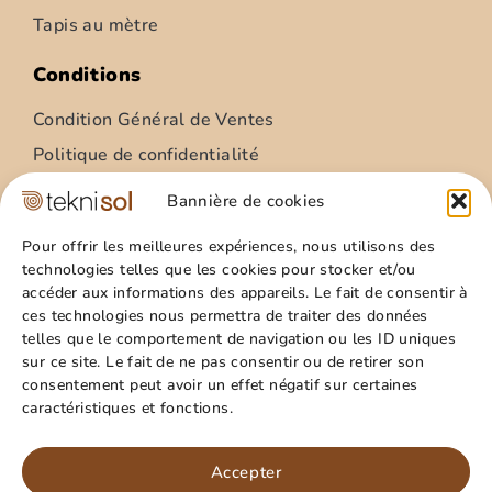
Tapis au mètre
Conditions
Condition Général de Ventes
Politique de confidentialité
Condition Général Utilisation
Bannière de cookies
Mentions légales
Pour offrir les meilleures expériences, nous utilisons des
technologies telles que les cookies pour stocker et/ou
Site
accéder aux informations des appareils. Le fait de consentir à
ces technologies nous permettra de traiter des données
Qui sommes nous ?
telles que le comportement de navigation ou les ID uniques
Guide pratique
sur ce site. Le fait de ne pas consentir ou de retirer son
consentement peut avoir un effet négatif sur certaines
Favoris
caractéristiques et fonctions.
Mon compte
Paillasson – relief palmes – 40x60cm
Panier
Accepter
15,99
€