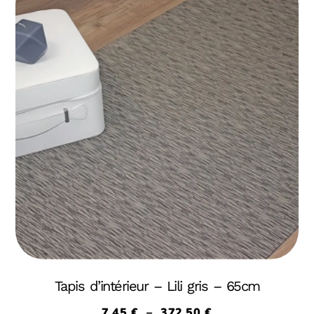
Tapis d’intérieur – Lili gris – 65cm
7,45
€
–
372,50
€