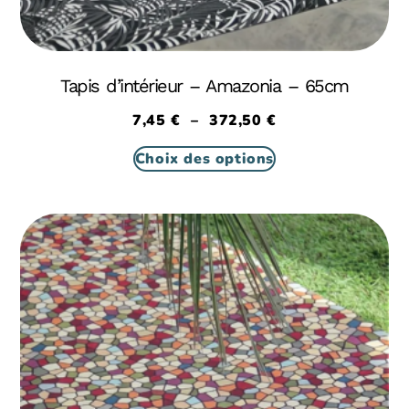
Tapis d’intérieur – Amazonia – 65cm
7,45
€
–
372,50
€
Choix des options