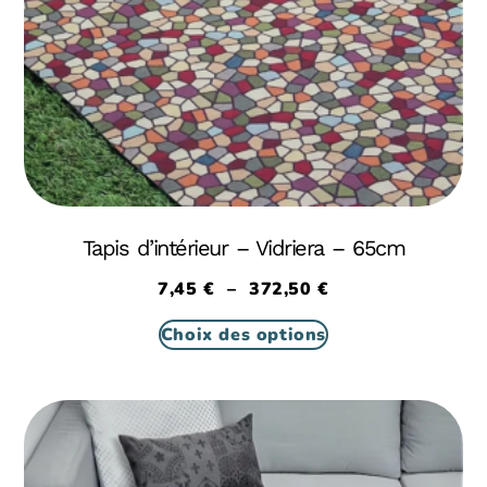
Tapis d’intérieur – Vidriera – 65cm
7,45
€
–
372,50
€
Choix des options