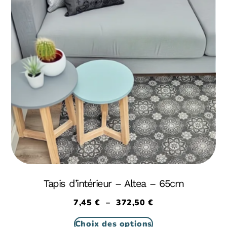
Tapis d’intérieur – Altea – 65cm
7,45
€
–
372,50
€
Choix des options