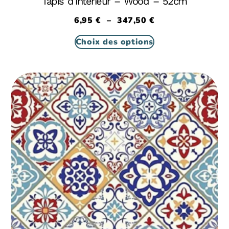
Tapis d’intérieur – Wood – 52cm
6,95
€
–
347,50
€
Choix des options