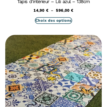
Tapis d’intérieur – Lili azul – 138cm
14,90
€
–
596,00
€
Choix des options