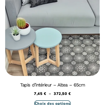
Tapis d’intérieur – Altea – 65cm
7,45
€
–
372,50
€
Choix des options