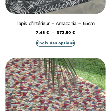
Tapis d’intérieur – Amazonia – 65cm
7,45
€
–
372,50
€
Choix des options