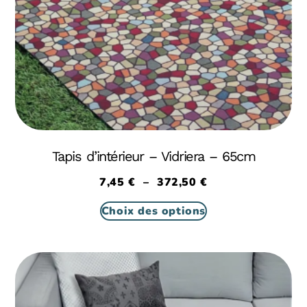
Tapis d’intérieur – Vidriera – 65cm
7,45
€
–
372,50
€
Choix des options