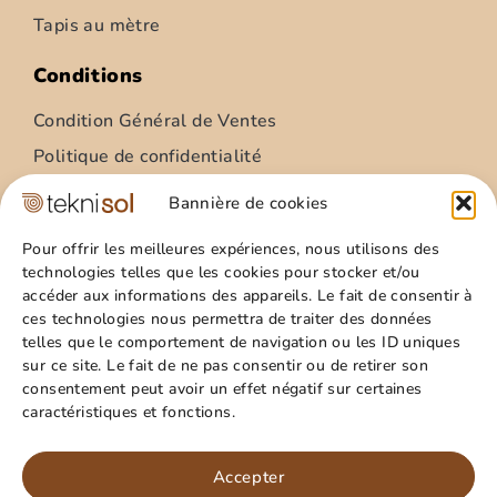
Tapis au mètre
Conditions
Condition Général de Ventes
Politique de confidentialité
Condition Général Utilisation
Bannière de cookies
Mentions légales
Pour offrir les meilleures expériences, nous utilisons des
technologies telles que les cookies pour stocker et/ou
Site
accéder aux informations des appareils. Le fait de consentir à
ces technologies nous permettra de traiter des données
Qui sommes nous ?
telles que le comportement de navigation ou les ID uniques
Guide pratique
sur ce site. Le fait de ne pas consentir ou de retirer son
consentement peut avoir un effet négatif sur certaines
Favoris
caractéristiques et fonctions.
Mon compte
Paillasson – relief palmes – 40x60cm
Panier
Accepter
15,99
€