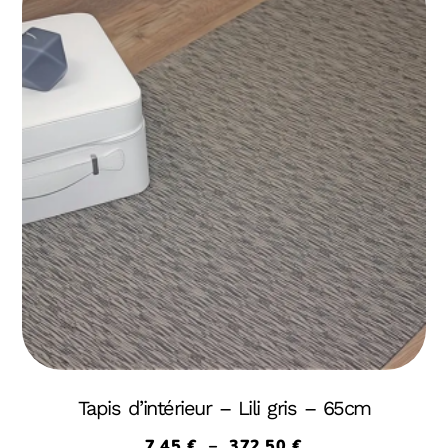
Tapis d’intérieur – Lili gris – 65cm
7,45
€
–
372,50
€