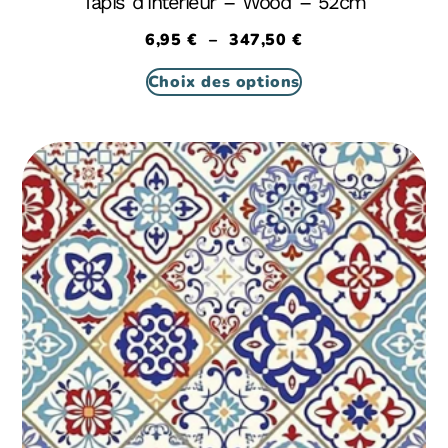
Tapis d’intérieur – Wood – 52cm
6,95
€
–
347,50
€
Choix des options