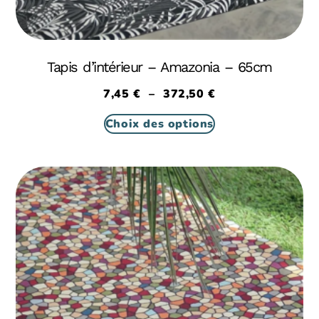
Tapis d’intérieur – Amazonia – 65cm
7,45
€
–
372,50
€
Choix des options