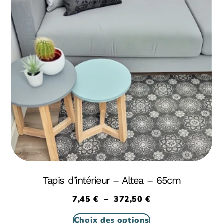
Tapis d’intérieur – Altea – 65cm
7,45
€
–
372,50
€
Choix des options