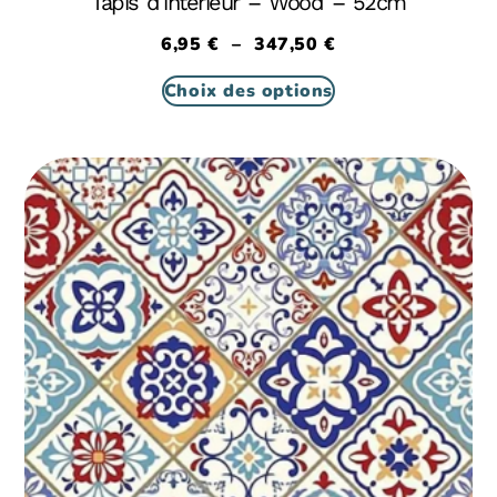
Tapis d’intérieur – Wood – 52cm
6,95
€
–
347,50
€
Choix des options