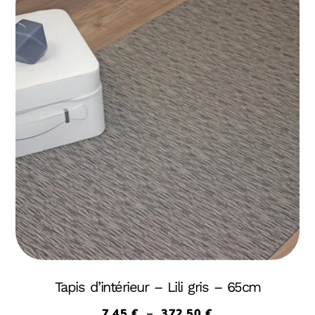
Tapis d’intérieur – Lili gris – 65cm
7,45
€
–
372,50
€