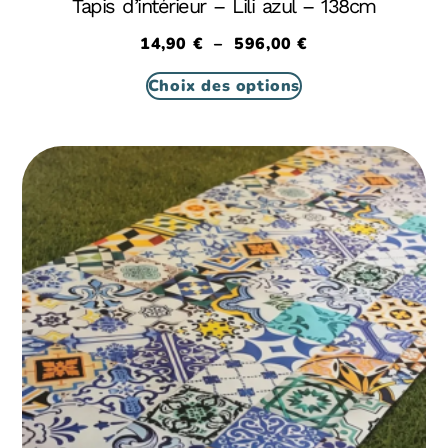
Tapis d’intérieur – Lili azul – 138cm
14,90
€
–
596,00
€
Choix des options