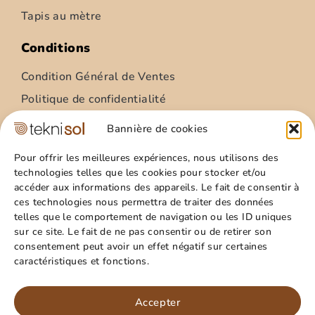
Tapis au mètre
Conditions
Condition Général de Ventes
Politique de confidentialité
Condition Général Utilisation
Bannière de cookies
Mentions légales
Pour offrir les meilleures expériences, nous utilisons des
technologies telles que les cookies pour stocker et/ou
Site
accéder aux informations des appareils. Le fait de consentir à
ces technologies nous permettra de traiter des données
Qui sommes nous ?
telles que le comportement de navigation ou les ID uniques
Guide pratique
sur ce site. Le fait de ne pas consentir ou de retirer son
consentement peut avoir un effet négatif sur certaines
Favoris
caractéristiques et fonctions.
Mon compte
Paillasson – relief palmes – 40x60cm
Panier
Accepter
15,99
€