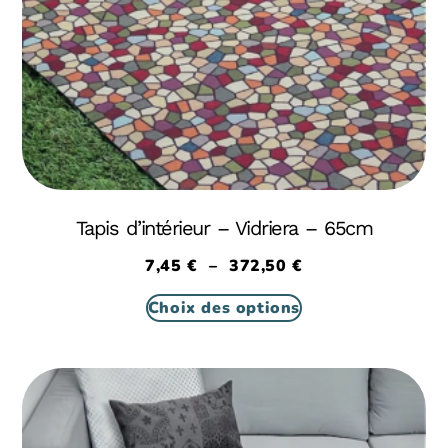
Tapis d’intérieur – Vidriera – 65cm
7,45
€
–
372,50
€
Choix des options