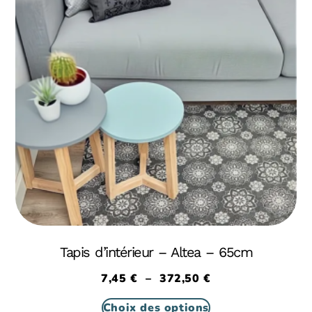
Tapis d’intérieur – Altea – 65cm
7,45
€
–
372,50
€
Choix des options