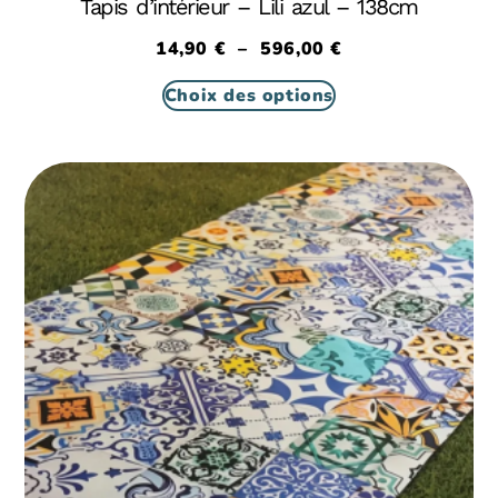
Tapis d’intérieur – Lili azul – 138cm
14,90
€
–
596,00
€
Choix des options