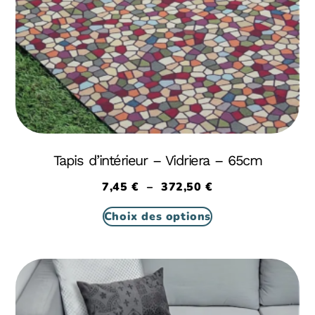
Tapis d’intérieur – Vidriera – 65cm
7,45
€
–
372,50
€
Choix des options