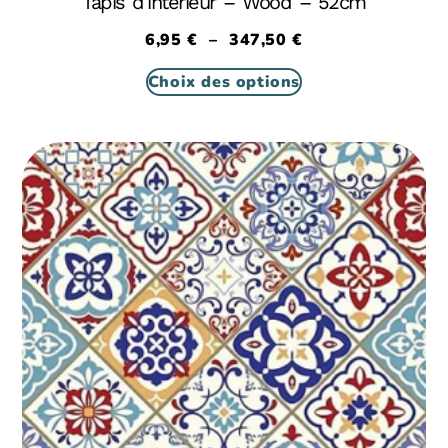
Tapis d’intérieur – Wood – 52cm
6,95
€
–
347,50
€
Choix des options