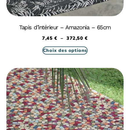
Tapis d’intérieur – Amazonia – 65cm
7,45
€
–
372,50
€
Choix des options