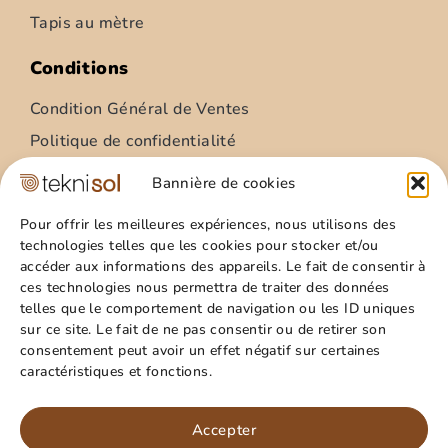
Tapis au mètre
Conditions
Condition Général de Ventes
Politique de confidentialité
Condition Général Utilisation
Bannière de cookies
Mentions légales
Pour offrir les meilleures expériences, nous utilisons des
technologies telles que les cookies pour stocker et/ou
Site
accéder aux informations des appareils. Le fait de consentir à
ces technologies nous permettra de traiter des données
Qui sommes nous ?
telles que le comportement de navigation ou les ID uniques
Guide pratique
sur ce site. Le fait de ne pas consentir ou de retirer son
consentement peut avoir un effet négatif sur certaines
Favoris
caractéristiques et fonctions.
Mon compte
Paillasson – relief palmes – 40x60cm
Panier
Accepter
15,99
€