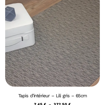
Tapis d’intérieur – Lili gris – 65cm
7,45
€
–
372,50
€