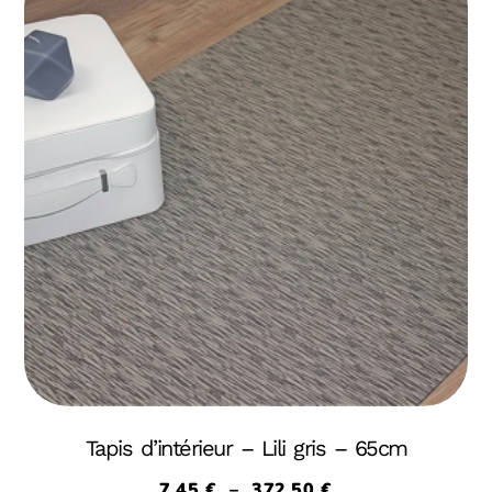
Tapis d’intérieur – Lili gris – 65cm
7,45
€
–
372,50
€