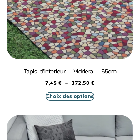
Tapis d’intérieur – Vidriera – 65cm
7,45
€
–
372,50
€
Choix des options