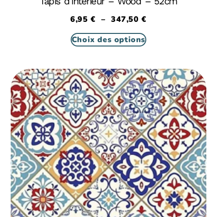
Tapis d’intérieur – Wood – 52cm
6,95
€
–
347,50
€
Choix des options