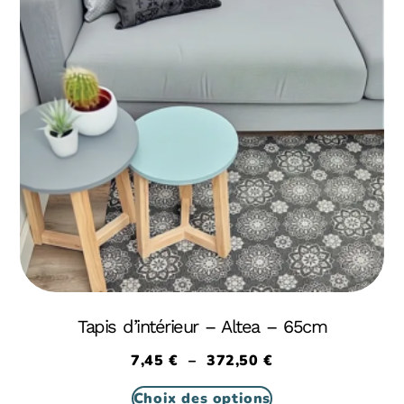
Tapis d’intérieur – Altea – 65cm
7,45
€
–
372,50
€
Choix des options