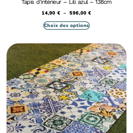
Tapis d’intérieur – Lili azul – 138cm
14,90
€
–
596,00
€
Choix des options