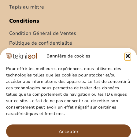
Tapis au mètre
Conditions
Condition Général de Ventes
Politique de confidentialité
Condition Général Utilisation
Bannière de cookies
Mentions légales
Pour offrir les meilleures expériences, nous utilisons des
technologies telles que les cookies pour stocker et/ou
Site
accéder aux informations des appareils. Le fait de consentir à
ces technologies nous permettra de traiter des données
Qui sommes nous ?
telles que le comportement de navigation ou les ID uniques
Guide pratique
sur ce site. Le fait de ne pas consentir ou de retirer son
consentement peut avoir un effet négatif sur certaines
Favoris
caractéristiques et fonctions.
Mon compte
Paillasson – relief palmes – 40x60cm
Panier
Accepter
15,99
€