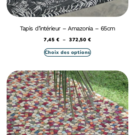
Tapis d’intérieur – Amazonia – 65cm
7,45
€
–
372,50
€
Choix des options