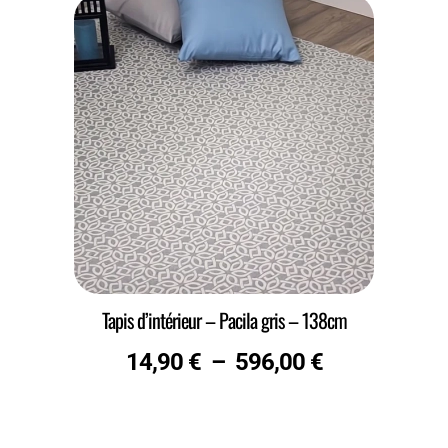
Tapis d’intérieur – Pacila gris – 138cm
14,90
€
–
596,00
€