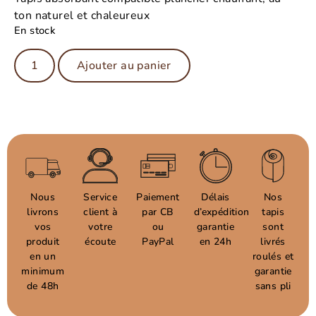
ton naturel et chaleureux
En stock
Ajouter au panier
Nous
Service
Paiement
Délais
Nos
livrons
client à
par CB
d’expédition
tapis
vos
votre
ou
garantie
sont
produit
écoute
PayPal
en 24h
livrés
en un
roulés et
minimum
garantie
de 48h
sans pli