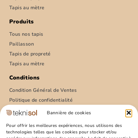
Tapis au mètre
Produits
Tous nos tapis
Paillasson
Tapis de propreté
Tapis au mètre
Conditions
Condition Général de Ventes
Politique de confidentialité
Condition Général Utilisation
Bannière de cookies
Mentions légales
Pour offrir les meilleures expériences, nous utilisons des
technologies telles que les cookies pour stocker et/ou
Site