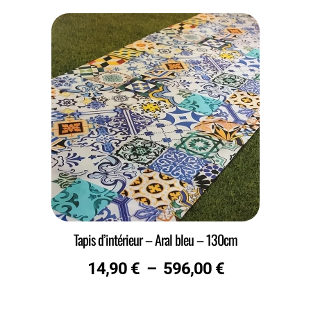
Tapis d’intérieur – Aral bleu – 130cm
14,90
€
–
596,00
€