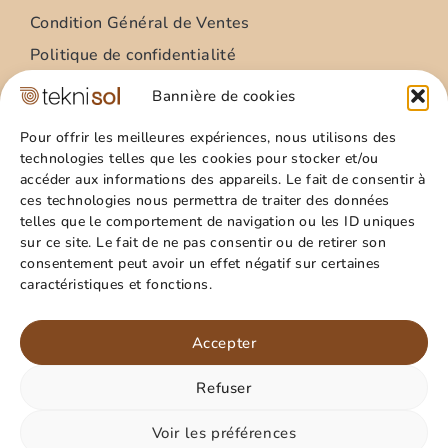
Condition Général de Ventes
Politique de confidentialité
Condition Général Utilisation
Bannière de cookies
Mentions légales
Pour offrir les meilleures expériences, nous utilisons des
technologies telles que les cookies pour stocker et/ou
Site
accéder aux informations des appareils. Le fait de consentir à
ces technologies nous permettra de traiter des données
Qui sommes nous ?
telles que le comportement de navigation ou les ID uniques
Guide pratique
sur ce site. Le fait de ne pas consentir ou de retirer son
consentement peut avoir un effet négatif sur certaines
Favoris
caractéristiques et fonctions.
Mon compte
Panier
Accepter
Refuser
Paiement sécurisé
Rejoignez nous sur les
réseaux !
Voir les préférences