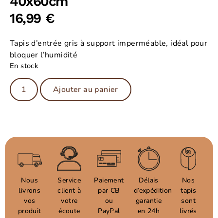
40x60cm
16,99
€
Tapis d’entrée gris à support imperméable, idéal pour
bloquer l’humidité
En stock
Ajouter au panier
Nous
Service
Paiement
Délais
Nos
livrons
client à
par CB
d’expédition
tapis
vos
votre
ou
garantie
sont
produit
écoute
PayPal
en 24h
livrés