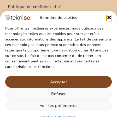
Politique de confidentialité
Condition Général Utilisation
Bannière de cookies
Mentions légales
Pour offrir les meilleures expériences, nous utilisons des
technologies telles que les cookies pour stocker et/ou
Site
accéder aux informations des appareils. Le fait de consentir à
ces technologies nous permettra de traiter des données
Qui sommes nous ?
telles que le comportement de navigation ou les ID uniques
Guide pratique
sur ce site. Le fait de ne pas consentir ou de retirer son
consentement peut avoir un effet négatif sur certaines
Favoris
caractéristiques et fonctions.
Mon compte
Panier
Accepter
Refuser
Paiement sécurisé
Rejoignez nous sur les
réseaux !
Voir les préférences