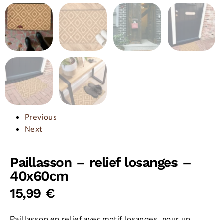
Previous
Next
Paillasson – relief losanges –
40x60cm
15,99
€
Paillasson en relief avec motif losanges, pour un