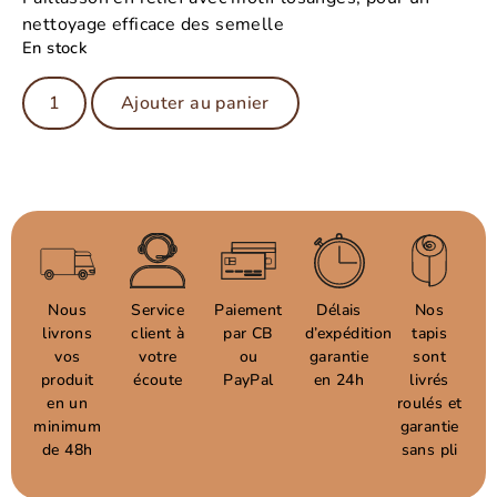
nettoyage efficace des semelle
En stock
Ajouter au panier
Nous
Service
Paiement
Délais
Nos
livrons
client à
par CB
d’expédition
tapis
vos
votre
ou
garantie
sont
produit
écoute
PayPal
en 24h
livrés
en un
roulés et
minimum
garantie
de 48h
sans pli