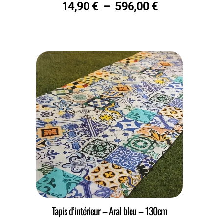
14,90
€
–
596,00
€
Tapis d’intérieur – Aral bleu – 130cm