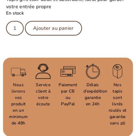
votre entrée propre
En stock
Ajouter au panier
Nous
Service
Paiement
Délais
Nos
livrons
client à
par CB
d’expédition
tapis
vos
votre
ou
garantie
sont
produit
écoute
PayPal
en 24h
livrés
en un
roulés et
minimum
garantie
de 48h
sans pli